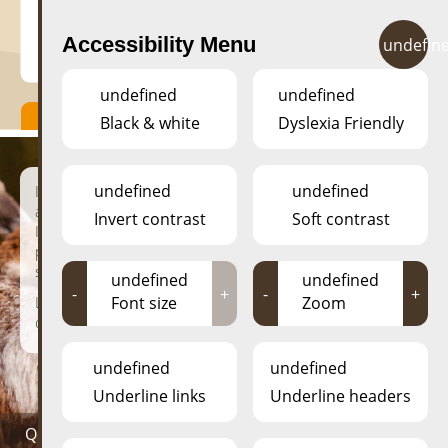
Accessibility Menu
undefin
undefined
undefined
Black & white
Dyslexia Friendly
undefined
undefined
Il y a toujours de bonnes raisons pour se faire plaisir
avec une visite au parc animalier d‘Esch!
Invert contrast
Soft contrast
Il est toujours ouvert, l‘entrée est gratuite et c‘est un lieu
paisible et magique qui fait immédiatement oublier le
stress quotidien.
undefined
undefined
-
+
-
+
L‘équipe du parc et ses amis proposent régulièrement
Font size
Zoom
des ateliers et manifestations pour petits et grands.
undefined
undefined
Underline links
Underline headers
QUOI DE NEUF AU ESCHER DÉIEREPARK?