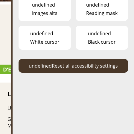
undefined
undefined
Images alts
Reading mask
undefined
undefined
White cursor
Black cursor
undefined
Reset all accessibility settings
D‘EVENEMENTER AM PARK
nächst evenement
LÉIERE MAT DÉIEREN
LÉIERE MAT DÉIEREN
Gratis Aktivitéite mam Julie fir Schoulklassen,
Maisons Relais a Crèchen.