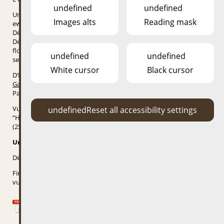
undefined
undefined
Um Escher Gaalgebierg, just e Kazesprong vum Escher Zentrum
Images alts
Reading mask
ewech, deelen sech Réi, Geessebéck, Huesen an eng ganz Rei aner
Déiere en Areal vun 2 ha. Am ganze sinn et 150 Vertrieder vu 25
Déierenaarten. Am Déierepark ginn et awer och zwou Spillplazen a
flott Ecker fir
undefined
undefined
sech ze erhuelen.
White cursor
Black cursor
D’Entrée ass gratis an de Park mécht ni zou. Profitéiert vum
Gaalgebus
. All 30min. ab 11:30. (Quai C1, Äispiste, Tennis, Grousse
Parking, Pavillon Gaalgebierg et Camping/Déierepark).
Vun Dënschdes bis Freides ginn ob Ufro geféiert Visitte vum
undefined
Reset all accessibility settings
“Heemelwee” fir Gruppe vu 5-12 Leit ab 4 Joer ugebueden
(25€/Grupp). D’Visitte sin op Lëtzebuergesch.
Umeldung iwwer Telefon um (+352) 2754 3752.
Dënschdes ass den “Heemelwee” vu 15-16 Auer fräi zougänglech.
Fir Schoulklassen a Maison Relaise sinn d’Visitte gratis fir e Grupp
vu 15 Kanner.
LUED DE PLANG VUM DÉIERPARK EROF