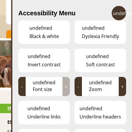
Accessibility Menu
undefin
undefined
undefined
Black & white
Dyslexia Friendly
undefined
undefined
Invert contrast
Soft contrast
undefined
undefined
-
+
-
+
Font size
Zoom
INFORMATIOUNEN
undefined
undefined
Underline links
Underline headers
ESCHER DÉIEREPARK
E Paradäis fir Kanner, mee net nëmmen.