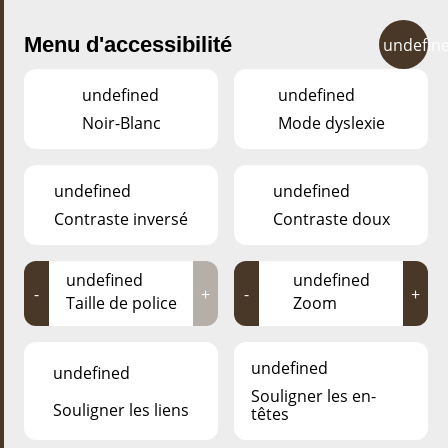
Menu d'accessibilité
undefin
undefined
undefined
Noir-Blanc
Mode dyslexie
undefined
undefined
Contraste inversé
Contraste doux
undefined
undefined
-
+
-
+
Taille de police
Zoom
CONTACT
undefined
undefined
Souligner les en-
Souligner les liens
têtes
ESCHER DÉIEREPARK
64, GAALGEBIERG