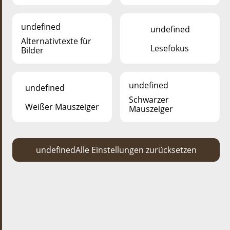
undefined
undefined
Alternativtexte für
Lesefokus
Bilder
undefined
undefined
Schwarzer
Weißer Mauszeiger
Mauszeiger
VERANSTALTUNGEN
nächste veranstaltung
undefined
Alle Einstellungen zurücksetzen
WEEN ASS D'JULIE?
LÉIEREN IWWERT DÉIEREN
D’Julie ass eng leidenschaftlech Mataarbechterin am
Déierepark, hat genéisst et, ëmmer gutt gelaunt a
mat engem Laachen am Gesiicht är Froen ze