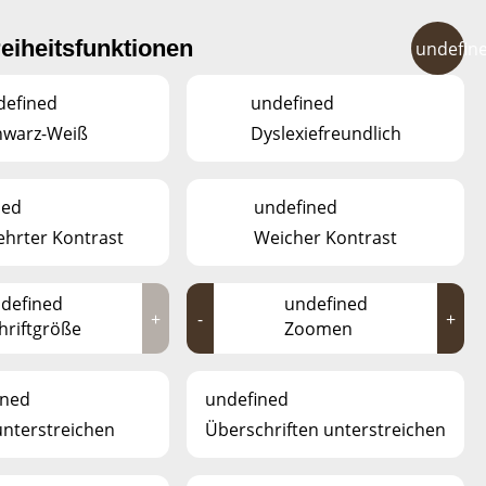
FR
EN
DE
LU
reiheitsfunktionen
undefin
STALTUNGEN
KONTAKT
defined
undefined
hwarz-Weiß
Dyslexiefreundlich
ned
undefined
hrter Kontrast
Weicher Kontrast
defined
undefined
+
-
+
hriftgröße
Zoomen
ined
undefined
unterstreichen
Überschriften unterstreichen