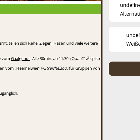
undefin
Alternati
undef
, teilen sich Rehe, Ziegen, Hasen und viele weitere Tierarten eine Fläche von
Weiße
Sie vom
Gaalgebus
. Alle 30min. ab 11:30. (Quai C1,Äispiste, Tennis, Grousse P
ungen vom „Heemelwee“
(=Streichelzoo)
für Gruppen von 5-12 Personen ab 4 J
ugänglich.