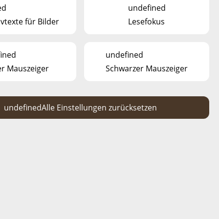
ed
undefined
vtexte für Bilder
Lesefokus
ined
undefined
 2 ha. Alles in allem 150 Tiere, 25 Tierarten, 2
r Mauszeiger
Schwarzer Mauszeiger
arking, Pavillon Gaalgebierg et Camping/Déierepark).
ahren angeboten (25€/Gruppe). Die Führungen sind
undefined
Alle Einstellungen zurücksetzen