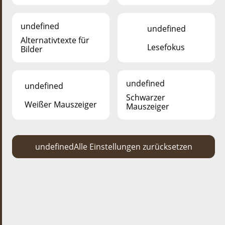
undefined
undefined
Alternativtexte für
Lesefokus
Bilder
undefined
undefined
Schwarzer
Weißer Mauszeiger
Mauszeiger
VERANSTALTUNGEN
nächste veranstaltung
undefined
Alle Einstellungen zurücksetzen
DEIEREFLEEGER FIR EEN DAG
(SUMMER EDITIOUN)
29. Juli
05., 12., 19. an 26. August