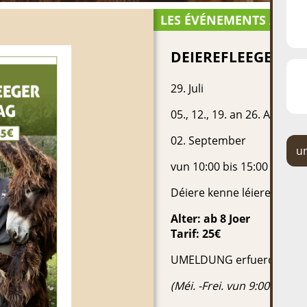
LES ÉVÉNEMENTS AU P
DEIEREFLEEGER FI
29. Juli
05., 12., 19. an 26. August
02. September
u
vun 10:00 bis 15:00 Auer
Déiere kenne léieren, botz
Alter: ab 8 Joer
Tarif: 25€
UMELDUNG erfuerderlech: 
(Méi. -Frei. vun 9:00 – 17:00