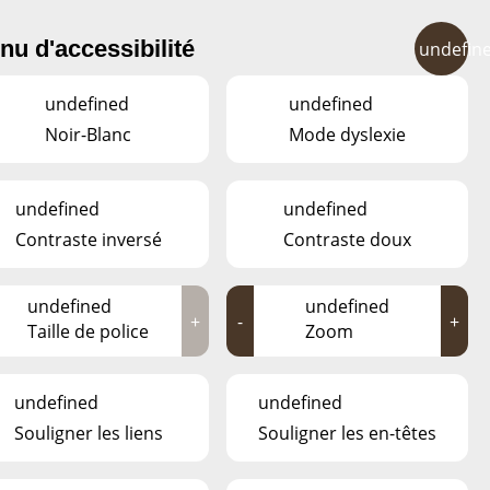
FR
EN
DE
LU
nu d'accessibilité
undefin
ENTS
CONTACT
undefined
undefined
Noir-Blanc
Mode dyslexie
undefined
undefined
Contraste inversé
Contraste doux
undefined
undefined
+
-
+
Taille de police
Zoom
undefined
undefined
Souligner les liens
Souligner les en-têtes
QUOI DE NEUF AU ESCHER DÉIEREPARK?