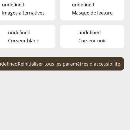
undefined
undefined
ARC
événement suivant
Images alternatives
Masque de lecture
R EEN DAG (SUMMER EDITIOUN)
undefined
undefined
Curseur blanc
Curseur noir
ndefined
Réinitialiser tous les paramètres d'accessibilité
en, mëschten, fidderen… a villes méi
per Telefon (+352) 2754-3752
)