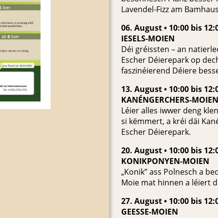
Lavendel-Fizz am Bamhaus
06. August • 10:00 bis 12:
IESELS-MOIEN
Déi gréissten – an natierl
Escher Déierepark op dech
faszinéierend Déiere bess
13. August • 10:00 bis 12:
KANÉNGERCHERS-MOIE
Léier alles iwwer deng kle
si këmmert, a kréi däi K
Escher Déierepark.
20. August • 10:00 bis 12:
KONIKPONYEN-MOIEN
„Konik” ass Polnesch a be
Moie mat hinnen a léiert 
27. August • 10:00 bis 12:
GEESSE-MOIEN