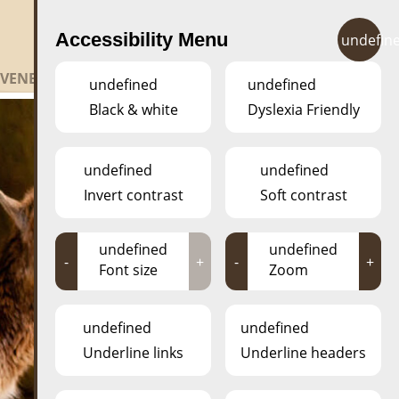
FR
EN
DE
LU
Accessibility Menu
undefin
EVENEMENTER
KONTAKT
undefined
undefined
Black & white
Dyslexia Friendly
undefined
undefined
Invert contrast
Soft contrast
undefined
undefined
-
+
-
+
Font size
Zoom
undefined
undefined
Underline links
Underline headers