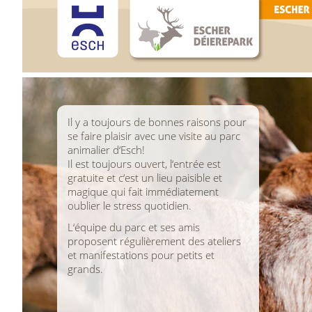
Il y a toujours de bonnes raisons pour
se faire plaisir avec une visite au parc
animalier d‘Esch!
Il est toujours ouvert, l‘entrée est
gratuite et c‘est un lieu paisible et
magique qui fait immédiatement
oublier le stress quotidien.
L‘équipe du parc et ses amis
proposent régulièrement des ateliers
et manifestations pour petits et
grands.