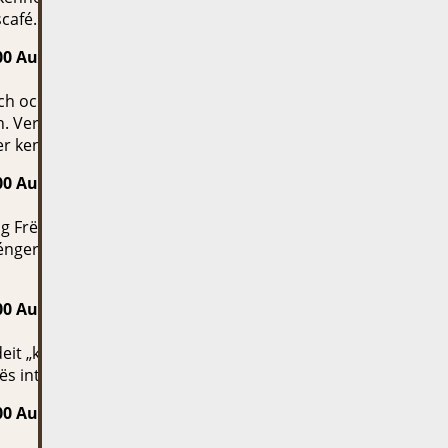
café.
00 Auer • ab 8 Joer
ech och déi léifsten – lesele vun der Welt waarden am
. Verbréng e flotte Moie mat hinnen a léier dës
er kennen.
00 Auer • ab 6 Joer
N
ng Frënn, fir datt’s du weess, wéi een sech richteg ëm
anéngerchers-Führerschäin! Deen gëtt et nëmmen am
00 Auer • ab 8 Joer
deit „klengt Päerdchen”. Kommt a verbréngt e flotte
dës interessant Ponyrass besser kennen.
00 Auer • ab 6 Joer