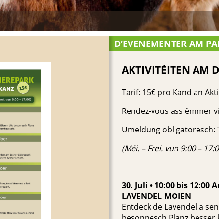
D‘EVENEMENTER AM PA
AKTIVITÉITEN AM
Tarif: 15€ pro Kand an Akti
Rendez-vous ass ëmmer vi
Umeldung obligatoresch: T
(Méi. – Frei. vun 9:00 – 17:0
30. Juli • 10:00 bis 12:00 A
LAVENDEL-MOIEN
Entdeck de Lavendel a seng
besonnesch Planz besser 