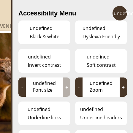
FR
EN
DE
LU
Accessibility Menu
undefin
EVENEMENTER
KONTAKT
undefined
undefined
Black & white
Dyslexia Friendly
undefined
undefined
Invert contrast
Soft contrast
undefined
undefined
-
+
-
+
Font size
Zoom
undefined
undefined
Underline links
Underline headers
QUOI DE NEUF AU ESCHER DÉIEREPARK?