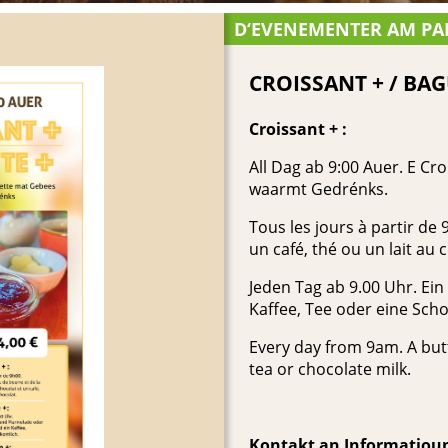
D‘EVENEMENTER AM PA
CROISSANT + / BAG
Croissant + :
All Dag ab 9:00 Auer. E Cr
waarmt Gedrénks.
Tous les jours à partir d
un café, thé ou un lait au 
Jeden Tag ab 9.00 Uhr. Ein
Kaffee, Tee oder eine Sch
Every day from 9am. A butt
tea or chocolate milk.
Kontakt an Informatiou