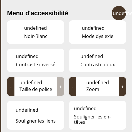
Menu d'accessibilité
undefin
undefined
undefined
Noir-Blanc
Mode dyslexie
undefined
undefined
Il y a toujours de bonnes raisons pour se faire plaisir
avec une visite au parc animalier d‘Esch!
Contraste inversé
Contraste doux
Il est toujours ouvert, l‘entrée est gratuite et c‘est un lieu
paisible et magique qui fait immédiatement oublier le
stress quotidien.
undefined
undefined
-
+
-
+
L‘équipe du parc et ses amis proposent régulièrement
Taille de police
Zoom
des ateliers et manifestations pour petits et grands.
undefined
undefined
Souligner les en-
Souligner les liens
têtes
QUOI DE NEUF AU ESCHER DÉIEREPARK?