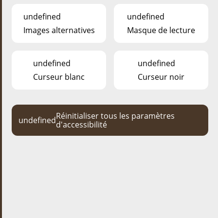
undefined
undefined
Images alternatives
Masque de lecture
undefined
undefined
Curseur blanc
Curseur noir
LES ÉVÉNEMENTS AU PARC
Réinitialiser tous les paramètres
undefined
d'accessibilité
événement suivant
CROISSANT + / BAGUETTE +
Croissant + :
All Dag ab 9:00 Auer. E Croissant oder e Stéck
Baguette mat Gebees an e waarmt Gedrénks.