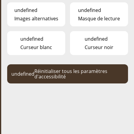
undefined
undefined
Images alternatives
Masque de lecture
undefined
undefined
Curseur blanc
Curseur noir
LES ÉVÉNEMENTS AU PARC
Réinitialiser tous les paramètres
undefined
d'accessibilité
événement suivant
DEIEREFLEEGER FIR EEN MOIEN
(SUMMER EDITIOUN)
31. Juli
07., 14., 21. an 28. August