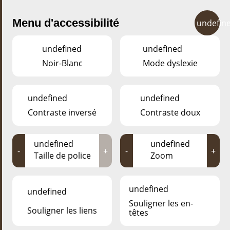
Menu d'accessibilité
undefin
undefined
undefined
Noir-Blanc
Mode dyslexie
undefined
undefined
Il y a toujours de bonnes raisons pour se faire plaisir
avec une visite au parc animalier d‘Esch!
Contraste inversé
Contraste doux
Il est toujours ouvert, l‘entrée est gratuite et c‘est un lieu
paisible et magique qui fait immédiatement oublier le
stress quotidien.
undefined
undefined
-
+
-
+
L‘équipe du parc et ses amis proposent régulièrement
Taille de police
Zoom
des ateliers et manifestations pour petits et grands.
undefined
undefined
Souligner les en-
Souligner les liens
têtes
QUOI DE NEUF AU ESCHER DÉIEREPARK?