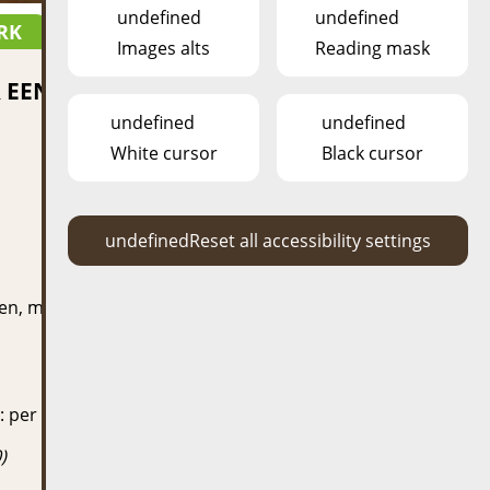
undefined
undefined
RK
nächst evenement
Images alts
Reading mask
R EEN MOIEN (SUMMER EDITIOUN)
undefined
undefined
White cursor
Black cursor
undefined
Reset all accessibility settings
en, mëschten, fidderen… a villes méi
per Telefon (+352) 2754-3752
)