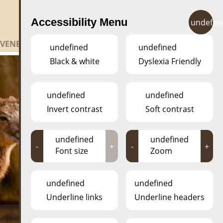
FR
EN
DE
LU
Accessibility Menu
undefin
EVENEMENTER
KONTAKT
undefined
undefined
Black & white
Dyslexia Friendly
undefined
undefined
Invert contrast
Soft contrast
undefined
undefined
-
+
-
+
Font size
Zoom
undefined
undefined
Underline links
Underline headers
QUOI DE NEUF AU ESCHER DÉIEREPARK?